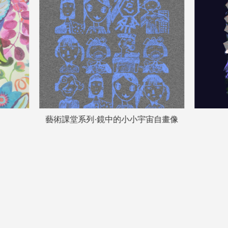
宙自畫像
風·吟