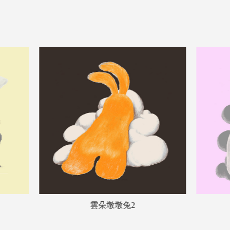
雲朵墩墩兔1