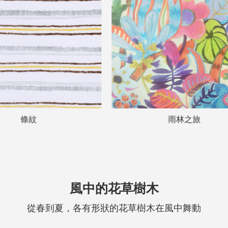
雨林之旅
藝術課堂系列·鏡中的小小宇
風中的花草樹木
從春到夏，各有形狀的花草樹木在風中舞動