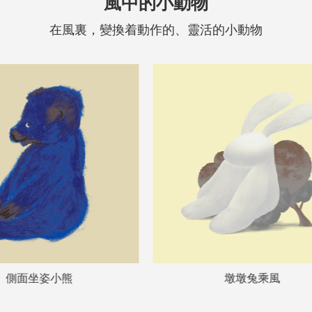
風中的小動物
在風裏，變換着動作的、靈活的小動物
墩墩兔乘風
雲朵墩墩兔2