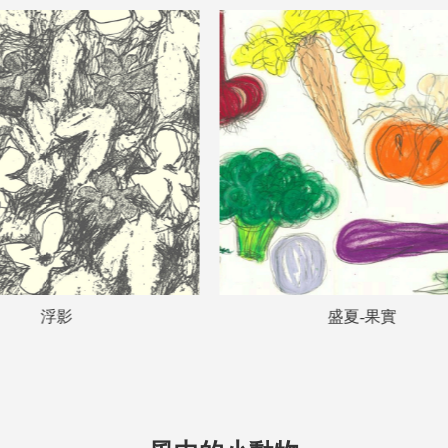
盛夏-果實
落白3