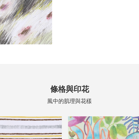
條格與印花
風中的肌理與花樣