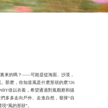
哪裏來的嗎？——可能是從海面、沙漠，
。那麽，你知道風是什麽形狀的麽?26
by JNBY借以衣着，希望通過對風觀察和描
友們多多走向戶外、走進自然，發揮“自
發現“風的形狀”。