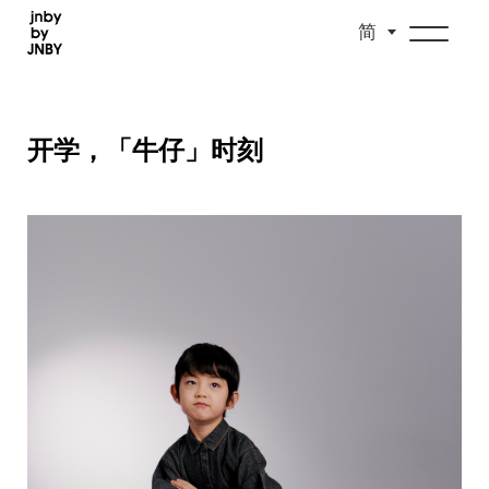
简
开学，「牛仔」时刻